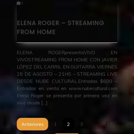
1
ELENA ROGER – STREAMING
FROM HOME
ELENA ROGERpresentaVIVO EN
VIVOSTREAMING FROM HOME CON JAVIER
LÓPEZ DEL CARRIL EN GUITARRA VIERNES
28 DE AGOSTO – 21HS – STREAMING LIVE
DESDE NUBE CULTURAL.Entradas $600 –
Entradas en venta en www.nubecultural.com
Elena Roger se presenta por primera vez en
vivo desde […]
Navegación
Anteriores
1
2
3
…
15
de