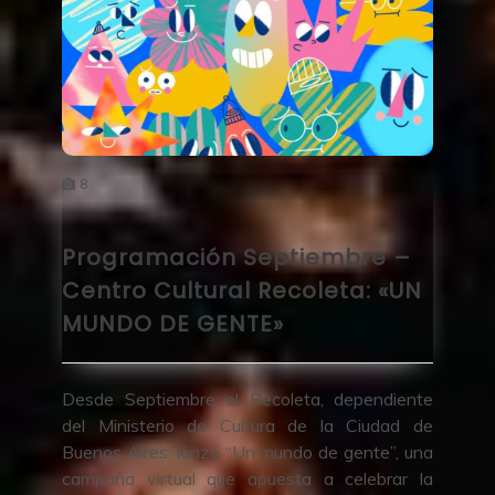
8
Programación Septiembre –
Centro Cultural Recoleta: «UN
MUNDO DE GENTE»
Desde Septiembre el Recoleta, dependiente
del Ministerio de Cultura de la Ciudad de
Buenos Aires, lanzó “Un mundo de gente”, una
campaña virtual que apuesta a celebrar la