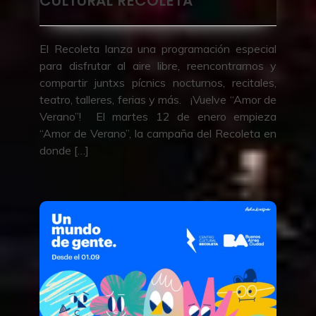
CULTURAL RECOLETA
El Recoleta lanza una programación especial
para disfrutar al aire libre, reencontrarnos y
compartir juntxs pícnics nocturnos, recitales,
teatro, talleres, ferias y más. ¡Vuelve “Amor de
Verano”! El martes 12 de enero empieza
“Amor de Verano”, la campaña del Recoleta en
donde […]