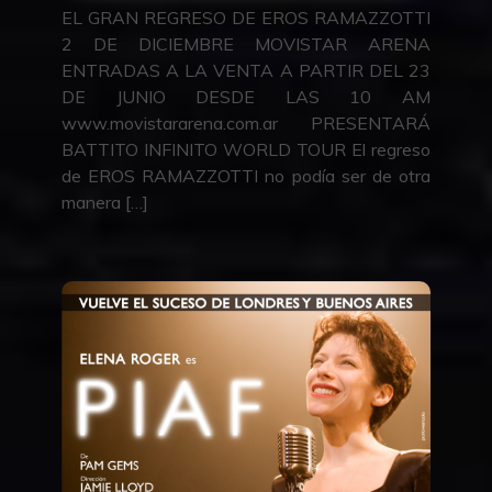
EL GRAN REGRESO DE EROS RAMAZZOTTI
2 DE DICIEMBRE MOVISTAR ARENA
ENTRADAS A LA VENTA A PARTIR DEL 23
DE JUNIO DESDE LAS 10 AM
www.movistararena.com.ar PRESENTARÁ
BATTITO INFINITO WORLD TOUR El regreso
de EROS RAMAZZOTTI no podía ser de otra
manera […]