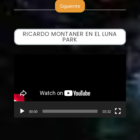
entradas
Siguiente
RICARDO MONTANER EN EL LUNA
PARK
Reproductor
de
vídeo
00:00
03:32