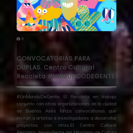
8
CONVOCATORIAS PARA
DUPLAS. Centro Cultural
Recoleta #UNMUNDODEGENTE
#UnMundoDeGente El Recoleta en trabajo
conjunto con otras organizaciones de la ciudad
de Buenos Aires lanza convocatorias que
invitan a artistas e investigadores a desarrollar
proyectos con otrxs.El Centro Cultural
Recoleta, dependiente del Ministerio de Cultura