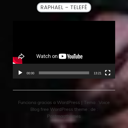
RAPHAEL – TELEFÉ
Reproductor
de
vídeo
00:00
13:21
Funciona gracias a WordPress
|
Tema :
Voice
Blog free WordPress theme
: de :
Postmagthemes