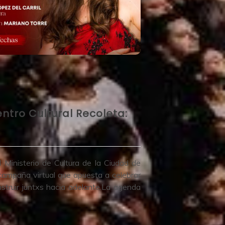
tro Cultural Recoleta:
 Ministerio de Cultura de la Ciudad de
campaña virtual que apuesta a celebrar
truir juntxs hacia adelante.La agenda