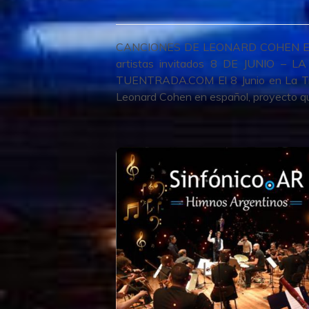
CANCIONES DE LEONARD COHEN EN 
artistas invitados 8 DE JUNIO
TUENTRADA.COM El 8 Junio en La Tr
Leonard Cohen en español, proyecto q