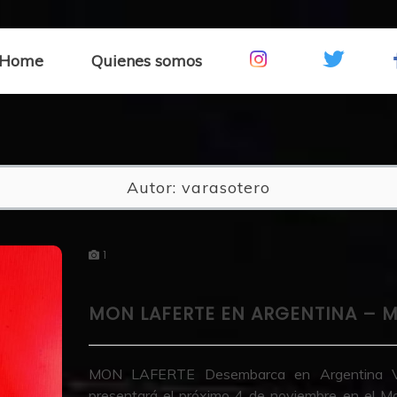
Home
Quienes somos
Autor:
varasotero
1
MON LAFERTE EN ARGENTINA – 
MON LAFERTE Desembarca en Argentina Versá
presentará el próximo 4 de noviembre en el