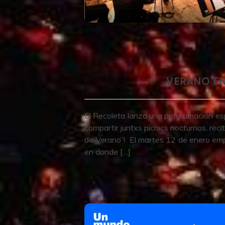
VERANO EN
El Recoleta lanza una programación espec
compartir juntxs pícnics nocturnos, recit
de Verano”! El martes 12 de enero emp
en donde […]