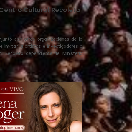
entro Cultural Recoleta
unto con otras organizaciones de la
 invitan a artistas e investigadores a
al Recoleta, dependiente del Ministerio