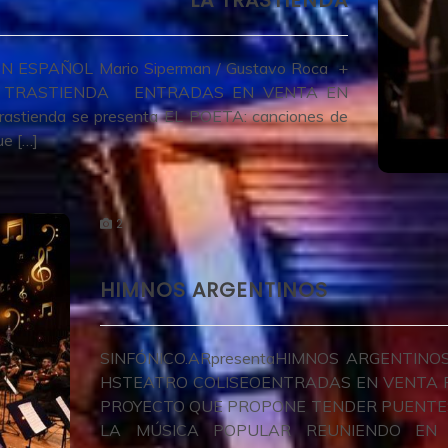
LA TRASTIENDA
ESPAÑOL Mario Siperman / Gustavo Roca +
 – LA TRASTIENDA ENTRADAS EN VENTA EN
astienda se presenta EL POETA: canciones de
ue […]
2
HIMNOS ARGENTINOS
SINFÓNICO.ARpresentaHIMNOS ARGENTINO
HSTEATRO COLISEOENTRADAS EN VENTA PO
PROYECTO QUE PROPONE TENDER PUENTES 
LA MÚSICA POPULAR REUNIENDO EN