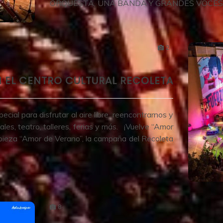
ORQUESTA, UNA BANDA Y GRANDES VOCES 
2
 EL CENTRO CULTURAL RECOLETA
ial para disfrutar al aire libre, reencontrarnos y
ales, teatro, talleres, ferias y más. ¡Vuelve “Amor
ieza “Amor de Verano”, la campaña del Recoleta
8