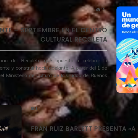
13
TE – SEPTIEMBRE EN EL CENTRO
CULTURAL RECOLETA
a del Recoleta que apuesta a celebrar la
e y construir hacia adelante. A partir del 1 de
el Ministerio de Cultura de la Ciudad de Buenos
1
FRAN RUIZ BARLETT PRESENTA «A