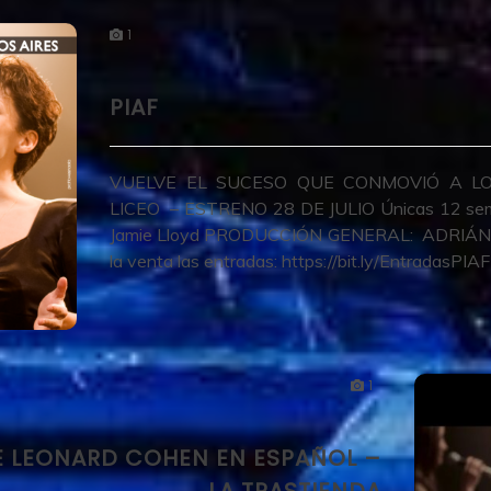
1
PIAF
VUELVE EL SUCESO QUE CONMOVIÓ A L
LICEO – ESTRENO 28 DE JULIO Únicas 12 sem
Jamie Lloyd PRODUCCIÓN GENERAL: ADRIÁN S
la venta las entradas: https://bit.ly/EntradasPIAF
1
E LEONARD COHEN EN ESPAÑOL –