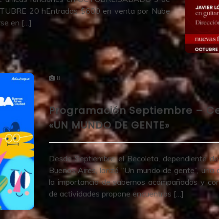
UBRE 20 hEntradas $600 en venta por Nube
rse en […]
8
Programación Septiembre – Cen
«UN MUNDO DE GENTE»
Desde Septiembre el Recoleta, dependiente del
Buenos Aires, lanzó “Un mundo de gente”, una 
la importancia de sabernos acompañados y cons
de actividades propone encuentros […]