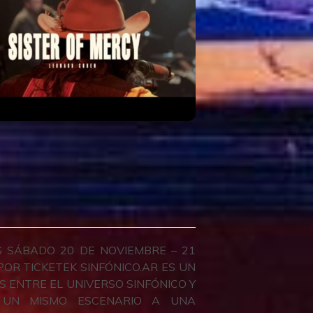
S SÁBADO 20 DE NOVIEMBRE – 21
R TICKETEK SINFÓNICO.AR ES UN
ENTRE EL UNIVERSO SINFÓNICO Y
 UN MISMO ESCENARIO A UNA