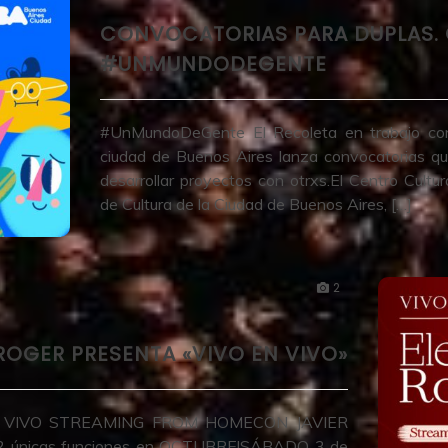
CONVOCATORIAS PARA DUPLAS. C
#UNMUNDODEGENTE
#UnMundoDeGente El Recoleta en trabajo conj
ciudad de Buenos Aires lanza convocatorias que
desarrollar proyectos con otrxs.El Centro Cultur
de Cultura de la Ciudad de Buenos Aires, […]
2
ROGER PRESENTA «VIVO EN VIVO»
 VIVO STREAMING FROM HOMECON JAVIER
 únicas funciones en OCTUBRE!SÁBADO 3 de