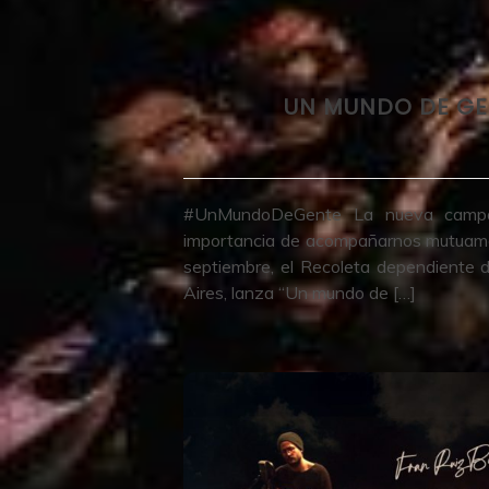
UN MUNDO DE GEN
#UnMundoDeGente La nueva campañ
importancia de acompañarnos mutuament
septiembre, el Recoleta dependiente d
Aires, lanza “Un mundo de […]