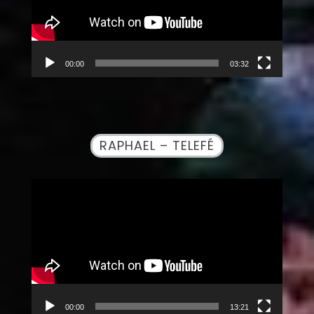
00:00
03:32
RAPHAEL – TELEFÉ
Reproductor
de
vídeo
00:00
13:21