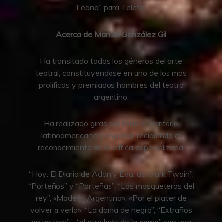
Leona” para Telefe.
Acerca de Manuel González Gil
Ha transitado todos los géneros del arte
teatral, constituyéndose en uno de los más
prolíficos y premiados hombres del teatro
argentino.
Ha realizado giras por todo el territorio
latinoamericano y español, recibiendo el
reconocimiento de la crítica especializada.
“Hoy: El Diario de Adán y Eva, de Mark Twain”,
“Porteños” y “Porteñas”, “Los mosqueteros del
rey”, «Made in Argentina», «Por el placer de
volver a verla», “La dama de negro”, “Extraños
en un tren”, “el otro lado de la cama” son una