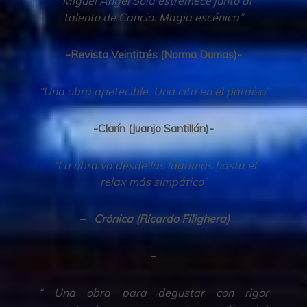
“Miguel Ángel Solá estremece junto al
talento de Cancio. Magia escénica”
-Revista Veintitrés (Norma Dumas)-
“Una obra apetecible. Una cita en el paraíso”
-Clarín (Juanjo Santillán)-
“La obra va desde las lágrimas hasta el
relax más simpático”
–
Crónica (Ricardo Filighera)
–
“ Una obra para degustar con rigor