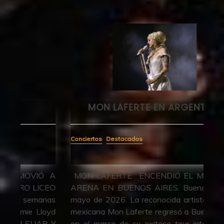
MON LAFERTE EN ARGENTINA
Conciertos
Destacados
Des
Ó A
MON LAFERTE ENCENDIÓ EL MOVISTAR
VU
CEO
ARENA EN BUENOS AIRES. Buenos Aires |
LO
anas
mayo de 2026. La reconocida artista chileno-
– E
loyd
mexicana Mon Laferte regresó a Buenos Aires
– C
R Y
en el marco de su exitoso tour internacional
PR