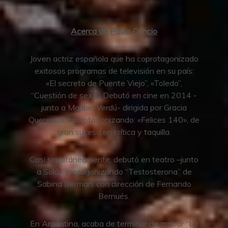
Acerca de Paula Cancio
Joven actriz española que ha coprotagonizado
exitosos programas de televisión en su país:
«El secreto de Puente Viejo”, «Toledo”,
“Cuestión de sexo”. Debutó en cine en 2014 -
junto a Maribel Verdú- dirigida por Gracia
Querejeta, coprotagonizando: «Felices 140», de
gran suceso en crítica y taquilla.
Casi simultáneamente, debutó en teatro –junto
a Solá-, protagonizando “Testosterona” de
Sabina Berman, con dirección de Fernando
Bernués.
En Argentina, acaba de terminar de grabar “La