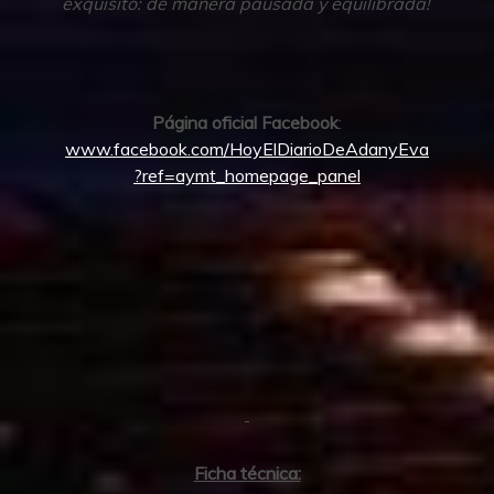
exquisito: de manera pausada y equilibrada!
Página oficial Facebook
:
www.facebook.com/HoyElDiarioDeAdanyEva
?ref=aymt_homepage_panel
Ficha técnica: