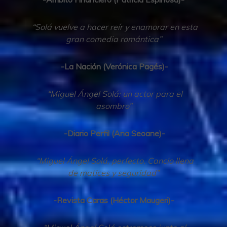
“Solá vuelve a hacer reír y enamorar en esta
gran comedia romántica”
-La Nación (Verónica Pagés)-
“Miguel Ángel Solá: un actor para el
asombro”
-Diario Perfil (Ana Seoane)-
“Miguel Ángel Solá, perfecto. Cancio llena
de matices y seguridad”
-Revista Caras (Héctor Maugeri)-