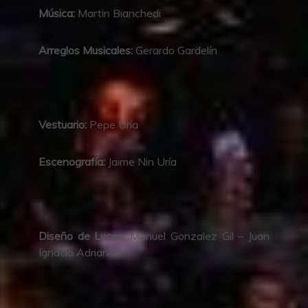
Música:
Martin Bianchedi
Arreglos Musicales:
Gerardo Gardelín
Vestuario:
Pepe Uría
Escenografía:
Jaime Nin Uría
Diseño de Luces:
Manuel Gonzalez Gil – Juan
Ignacio Adriano