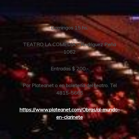
Domingos 15 hs.
TEATRO LA COMEDIA – Rodriguez Peña
1062
Entradas $ 200.-
Por Plateanet o en boletería del teatro. Tel
4815-5665
https://www.plateanet.com/Obras/al-mundo-
en-clarinete