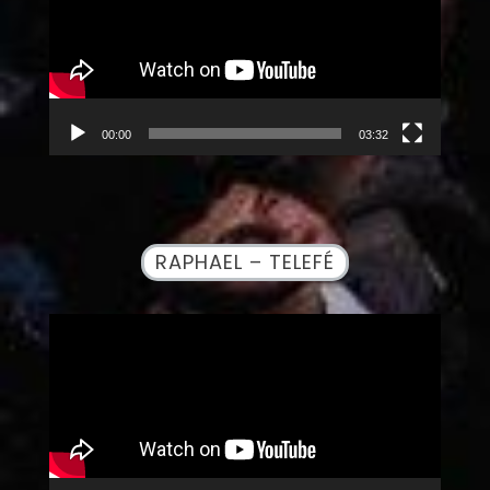
00:00
03:32
RAPHAEL – TELEFÉ
Reproductor
de
vídeo