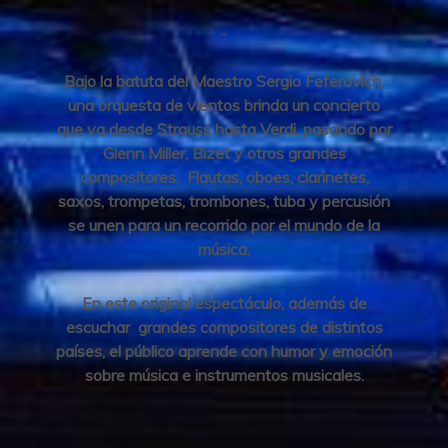
Bajo la batuta del Maestro Sergio Feferovich,
una orquesta de vientos brinda un concierto
que va desde Strauss hasta Verdi, pasando por
Glenn Miller, Bizet y otros grandes
compositores. Flautas, oboes, clarinetes,
saxos, trompetas, trombones, tuba y percusión
se unen para un recorrido por el mundo de la
música.
En este original espectáculo, además de
escuchar grandes compositores de distintos
países, el público aprende con humor y emoción
sobre música e instrumentos musicales.