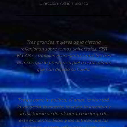
Dirección: Adrián Blanco
Tres grandes mujeres de la historia
reflexionan sobre temas universales.
SER
ELLAS
es también el encuentro entre las tres
actrices que le prestan su piel a estas almas
que han dejado su huella.
Temas como la política, el amor, la libertad,
la vocación, la muerte, la vejez, la juventud y
la militancia se desplegarán a lo largo de
este encuentro. Ellas, y las actrices que las
encarnan, podrán reflexionar desde ese