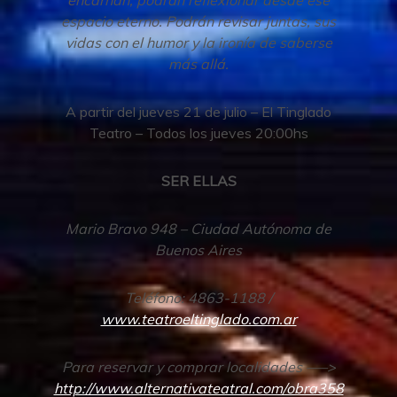
espacio eterno. Podrán revisar juntas, sus
vidas con el humor y la ironía de saberse
más allá.
A partir del jueves 21 de julio – El Tinglado
Teatro – Todos los jueves 20:00hs
SER ELLAS
Mario Bravo 948 – Ciudad Autónoma de
Buenos Aires
Teléfono: 4863-1188 /
www.teatroeltinglado.com.ar
Para reservar y comprar localidades —–>
http://www.alternativateatral.com/obra358