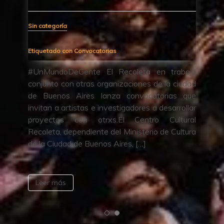
Sin categoría
El Recoleta lanza una programación espe
para disfrutar al aire libre, reencontrar
ta en trabajo
compartir juntxs pícnics nocturnos, recit
nes de la ciudad
teatro, talleres, ferias y más. ¡Vuelve “Am
ocatorias que
Verano”! El martes 12 de enero emp
res a desarrollar
“Amor de Verano”, la campaña del Recolet
ntro Cultural
donde […]
terio de Cultura
…]
Leer más