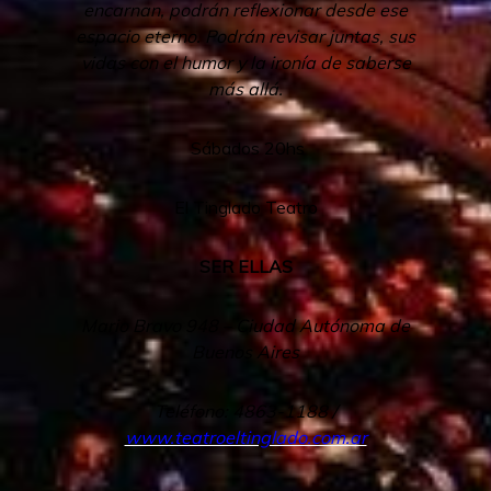
encarnan, podrán reflexionar desde ese
espacio eterno.
Podrán revisar juntas, sus
vidas con el humor y la ironía de saberse
más allá.
Sábados 20hs
El Tinglado Teatro
SER ELLAS
Mario Bravo 948 – Ciudad Autónoma de
Buenos Aires
Teléfono: 4863-1188 /
www.teatroeltinglado.com.ar