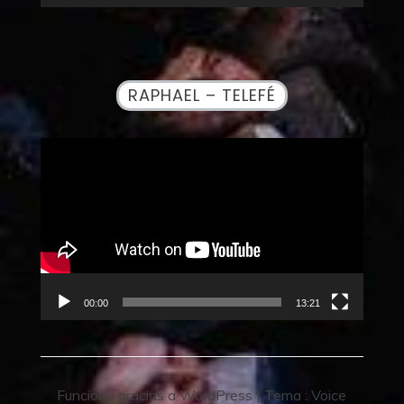
RAPHAEL – TELEFÉ
Reproductor
de
vídeo
00:00
13:21
Funciona gracias a WordPress
|
Tema :
Voice