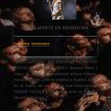
NA
PIAF
Destacados
VISTAR
VUELVE EL SUCESO QUE CONMOVIÓ A
ires |
LONDRES Y BUENOS AIRES TEATRO LICEO
chileno-
– ESTRENO 28 DE JULIO Únicas 12 semanas
s Aires
– Con ELENA ROGER Dirección: Jamie Lloyd
nacional
PRODUCCIÓN GENERAL: ADRIÁN SUAR Y
estadio
PRELUDIO Hoy, lunes salen a la venta las
entradas: https://bit.ly/EntradasPIAF […]