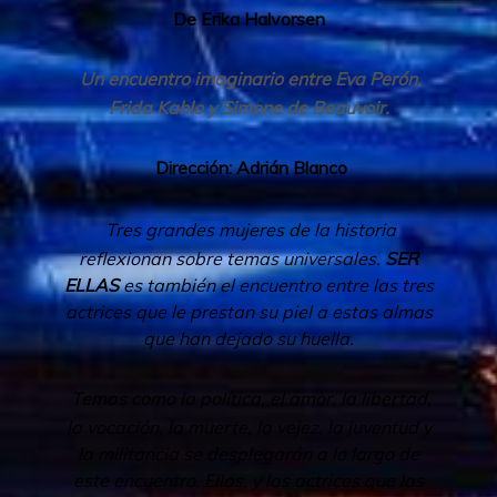
De Erika Halvorsen
Un encuentro imaginario entre Eva Perón,
Frida Kahlo y Simone de Beauvoir.
Dirección: Adrián Blanco
Tres grandes mujeres de la historia
reflexionan sobre temas universales.
SER
ELLAS
es también el encuentro entre las tres
actrices que le prestan su piel a estas almas
que han dejado su huella.
Temas como la política, el amor, la libertad,
la vocación, la muerte, la vejez, la juventud y
la militancia se desplegarán a lo largo de
este encuentro. Ellas, y las actrices que las