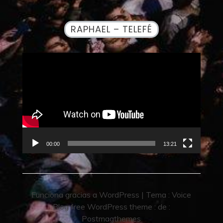
RAPHAEL – TELEFÉ
Reproductor
de
vídeo
00:00
13:21
Funciona gracias a WordPress
|
Tema :
Voice
Blog free WordPress theme
: de :
Postmagthemes