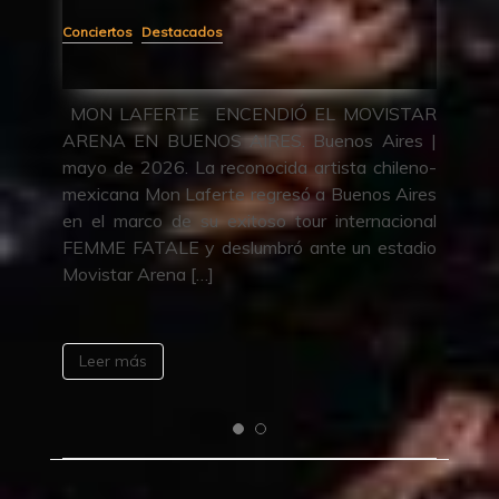
Conciertos
Destacados
Des
Ó A
MON LAFERTE ENCENDIÓ EL MOVISTAR
VU
CEO
ARENA EN BUENOS AIRES. Buenos Aires |
LO
anas
mayo de 2026. La reconocida artista chileno-
– E
loyd
mexicana Mon Laferte regresó a Buenos Aires
– C
R Y
en el marco de su exitoso tour internacional
PR
 las
FEMME FATALE y deslumbró ante un estadio
PRE
Movistar Arena […]
ent
Leer más
L