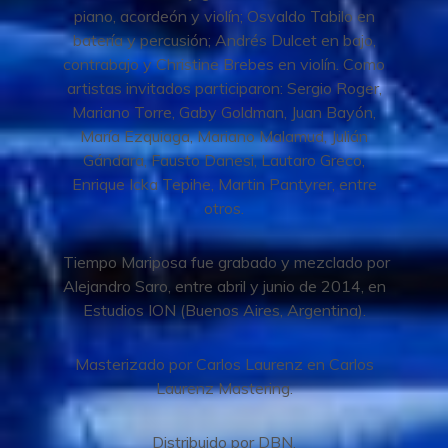
piano, acordeón y violín; Osvaldo Tabilo en
batería y percusión; Andrés Dulcet en bajo,
contrabajo y Christine Brebes en violín. Como
artistas invitados participaron: Sergio Roger,
Mariano Torre, Gaby Goldman, Juan Bayón,
María Ezquiaga, Mariano Malamud, Julián
Gándara, Fausto Danesi, Lautaro Greco,
Enrique Icka Tepihe, Martin Pantyrer, entre
otros.
Tiempo Mariposa fue grabado y mezclado por
Alejandro Saro, entre abril y junio de 2014, en
Estudios ION (Buenos Aires, Argentina).
Masterizado por Carlos Laurenz en Carlos
Laurenz Mastering.
Distribuido por DBN.