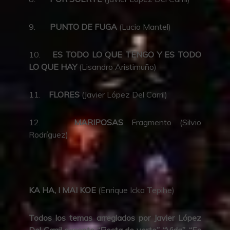
9.
PUNTO DE FUGA
(Lucio Mantel)
10.
ES TODO LO QUE TENGO Y ES TODO
LO QUE HAY
(Lisandro Aristimuño)
11.
FLORES
(Javier López Del Carril)
12.
MARIPOSAS
Fragmento (Silvio
Rodríguez)
KA HA, I MAI KOE
(Enrique Icka Tepihe)
Todos los temas arreglados por Javier López
Del Carril excepto “Fiesta de verte”, “Vida”, “Es