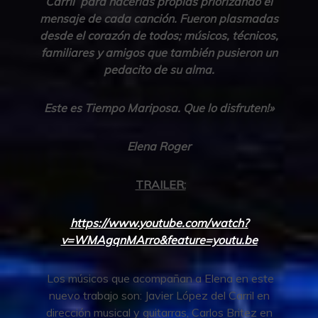
Carril para hacerlas propias priorizando el
mensaje de cada canción. Fueron plasmadas
desde el corazón de todos; músicos, técnicos,
familiares y amigos que también pusieron un
pedacito de su alma.
Este es Tiempo Mariposa. Que lo disfruten!»
Elena Roger
TRAILER:
https://www.youtube.com/watch?
v=WMAgqnMArro&feature=youtu.be
Los músicos que acompañan a Elena en este
nuevo trabajo son: Javier López del Carril en
dirección musical y guitarras, Carlos Britez en