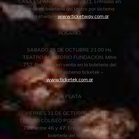
CASA ESPAÑA. Rivadavia 2871. Entradas en
venta en boletería del teatro por sistema
ticketway –
www.ticketway.com.ar
ROSARIO
SABADO 25 DE OCTUBRE 21.00 Hs.
TEATRO AUDITORIO FUNDACION. Mitre
752. Entradas en venta en la boleteria del
teatro o por sistema ticketek –
www.ticketek.com.ar
LA PLATA
VIERNES 31 DE OCTUBRE 21.30 Hs. –
TEATRO COLISEO PODESTA – Calle 10 Nro
733, entre 46 y 47. Entradas en venta en
boletería del teatro.