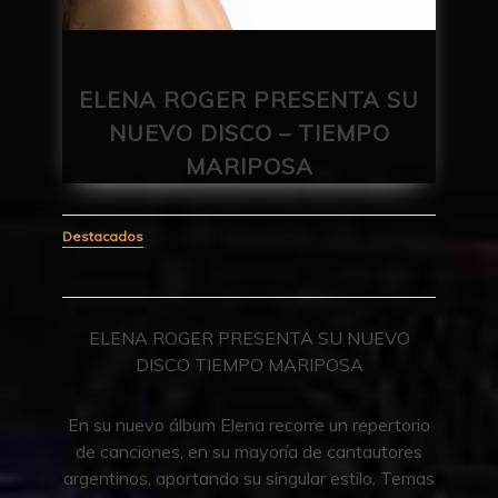
ELENA ROGER PRESENTA SU
NUEVO DISCO – TIEMPO
MARIPOSA
Destacados
ELENA ROGER PRESENTA SU NUEVO
DISCO TIEMPO MARIPOSA
En su nuevo álbum Elena recorre un repertorio
de canciones, en su mayoría de cantautores
argentinos, aportando su singular estilo. Temas