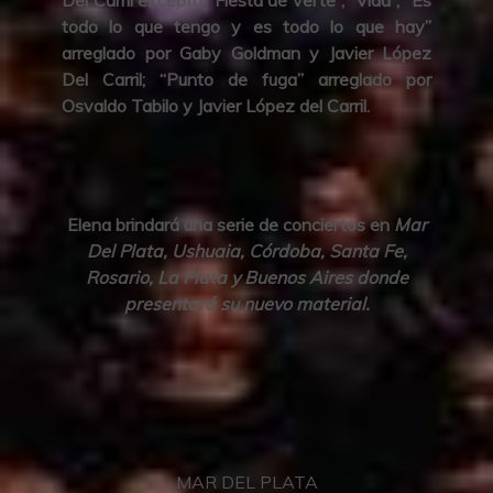
todo lo que tengo y es todo lo que hay”
arreglado por Gaby Goldman y Javier López
Del Carril; “Punto de fuga” arreglado por
Osvaldo Tabilo y Javier López del Carril.
Elena brindará una serie de conciertos en
Mar
Del Plata, Ushuaia, Córdoba, Santa Fe,
Rosario, La Plata y Buenos Aires donde
presentará su nuevo material.
MAR DEL PLATA