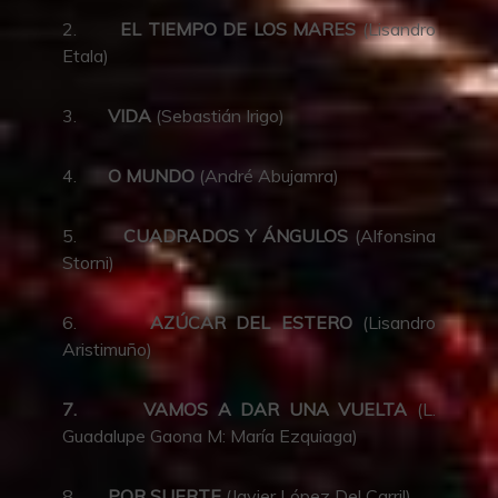
2.
EL TIEMPO DE LOS MARES
(Lisandro
Etala)
3.
VIDA
(Sebastián Irigo)
4.
O MUNDO
(André Abujamra)
5.
CUADRADOS Y ÁNGULOS
(Alfonsina
Storni)
6.
AZÚCAR DEL ESTERO
(Lisandro
Aristimuño)
7.
VAMOS A DAR UNA
VUELTA
(L.
Guadalupe Gaona M: María Ezquiaga)
8.
POR SUERTE
(Javier López Del Carril)