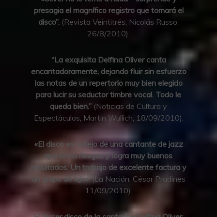
presagia el magnífico registro que tomará el
disco”.
(Revista Veintitrés, Nicolás Russo,
26/8/2010).
“La exquisita Delfina Oliver canta
encantadoramente, dejando fluir sin esfuerzo
las notas de un repertorio muy bien elegido
para lucir su seductor timbre vocal. Todo le
queda bien.”
(Noticias de Cultura y
Espectáculos
,
Martin Wullich, 18/09/2010).
«El disco es reflejo de una cantante de jazz
que toma riesgos y logra muy buenos
resultados. Un trabajo de excelente factura y
un grupo de lujo»
. (La Nación, César Pradines
11/09/2010).
El tercer disco de la cantante Delfina Oliver,