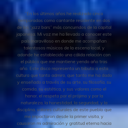
“En los últimos años he realizado cinco
temporadas como cantante residente en dos
de los “jazz bars” más concurridos de la capital
japonesa. Mi voz me ha llevado a conocer este
país maravilloso en donde me acompañan
talentosos músicos de la escena local, y
adonde he establecido una cálida relación con
el público que me mantiene yendo año tras
año. Este disco representa un tributo a esta
cultura que tanto admiro, que tanto me ha dado
y enseñado a través de su arte, su filosofía, su
comida, su estética, y sus valores como el
honor, el respeto por el prójimo y por la
naturaleza, la honestidad, la seguridad, y la
disciplina, valores culturales de este pueblo que
me impactaron desde la primer visita, y
causaron mi admiración y gratitud eterna hacia