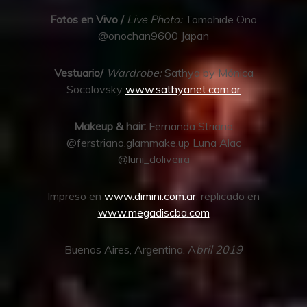
Fotos en Vivo /
Live Photo:
Tomohide Ono
@onochan9600 Japan
Vestuario/
Wardrobe:
Sathya by Mónica
Socolovsky
www.sathyanet.com.ar
Makeup & hair:
Fernanda Striano
@ferstriano.glammake.up Luna Alac
@luni_doliveira
Impreso en
www.dimini.com.ar
, replicado en
www.megadiscba.com
Buenos Aires, Argentina. A
bril 2019