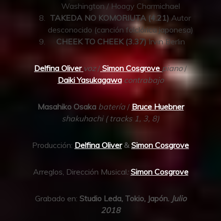
Washington / Hoagy Charmichael
TAKEDA NO KOMORIUTA (4.21)
Autor
desconocido (canción folclórica japonesa)
CHEEK TO CHEEK (3.37)
Irvin Berlin
Delfina Oliver
voz
/
Simon Cosgrove
piano
/
Daiki Yasukagawa
contrabajo
Masahiko Osaka
batería
/
Bruce Huebner
shakuhachi ( tracks 1, 3, 8)
Producción:
Delfina Oliver
&
Simon Cosgrove
Arreglos, Dirección Musical
:
Simon Cosgrove
Grabado en:
Studio Leda, Tokio, Japón.
Julio
2018