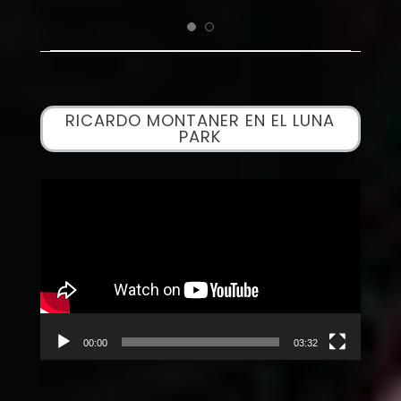
RICARDO MONTANER EN EL LUNA
PARK
Reproductor
de
vídeo
00:00
03:32