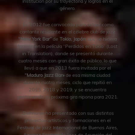
institución por su trayectoria y logros en el
género.
En 2012 fue convocada para actuar como
cantante residente en el célebre club de jazz
“New York Bar”
de
Tokio, Japón,
que se hiciera
famoso en la película “Perdidos en Tokio” (Lost
in Translation), donde se presentó durante
cuatro meses con gran éxito de público, lo que
llevó a que en 2013 fuera invitada por el
“Maduro Jazz Bar»
de esa misma ciudad
durante cuatro meses, ciclo que repitió en
2015, 2018 y 2019, y se encuentra
gestionando su próxima gira nipona para 2021.
Delfina se ha presentado con sus distintos
proyectos artísticos y formaciones en el
Festival de Jazz Internacional de Buenos Aires,
Azujazz Festival de Jazz de Asunción del