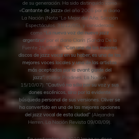
de su generación. Ha sido distinguida como
«
Cantante de Jazz»
del año 2005 por el diario
La Nación (Nota “Lo Mejor del Año, Sección
Espectáculos, 31/12/05), y considerada
como
“La nueva voz del nuevo jazz
argentino”
por el diario Clarín (Sandra De la
Fuente 25/09/05).
“Con uno de los mejores
discos de jazz vocal en su haber, es una de las
mejores voces locales y una de las artistas
más aceptadas por la avant garde del
jazz”.
(César Pradines, La Nación
15/10/07).
“Cautivó no sólo por su voz y sus
dones escénicos, sino por la evidente
búsqueda personal de sus versiones. Oliver se
ha convertido en una de las mejores opciones
del jazz vocal de esta ciudad”
(Alejandra
Herren, La Nación Revista 09/08/09).
En septiembre de 2010 lanza su disco