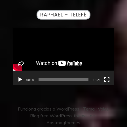
RAPHAEL – TELEFÉ
Reproductor
de
vídeo
00:00
13:21
Funciona gracias a WordPress
|
Tema :
Voice
Blog free WordPress theme
: de :
Postmagthemes