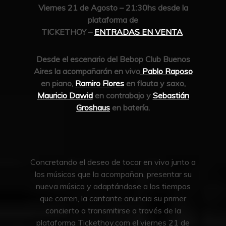
Viernes 21 de Agosto – 21:30hs desde la
plataforma de
TICKETHOY –
ENTRADAS EN VENTA
Desde el escenario del Bebop Club Buenos
Aires la acompañarán en vivo
Pablo Raposo
en piano,
Ramiro Flores
en flauta y saxo,
Mauricio Dawid
en contrabajo y
Sebastián
Groshaus
en batería.
Concretando el deseo de tocar en vivo junto a
los músicos que la acompañan, presentar su
nueva música y adaptándose a los tiempos
que corren, la cantante anuncia su primer
concierto a transmitirse a través de la
plataforma Tickethoy.com el viernes 21 de