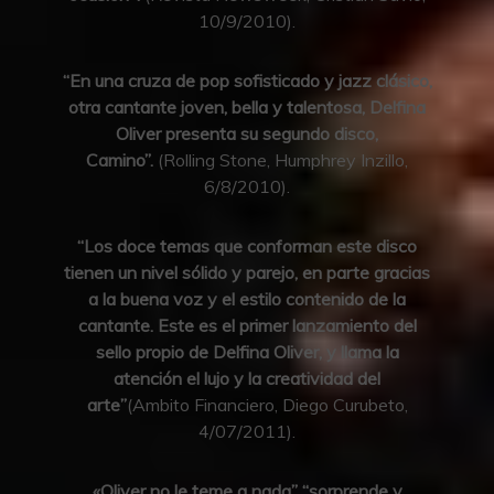
10/9/2010).
“En una cruza de pop sofisticado y jazz clásico,
otra cantante joven, bella y talentosa, Delfina
Oliver presenta su segundo disco,
Camino”.
(Rolling Stone, Humphrey Inzillo,
6/8/2010).
“Los doce temas que conforman este disco
tienen un nivel sólido y parejo, en parte gracias
a la buena voz y el estilo contenido de la
cantante. Este es el primer lanzamiento del
sello propio de Delfina Oliver, y llama la
atención el lujo y la creatividad del
arte”
(Ambito Financiero, Diego Curubeto,
4/07/2011).
«Oliver no le teme a nada” “sorprende y