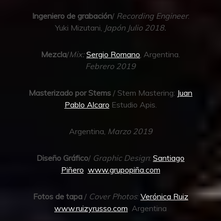
Ingeniero de grabación
/
Recording Engineer
:
Yuki Mizutani,
Japón Julio 2018.
Mezcla
/
Mix:
Sergio Romano
, Argentina.
Febrero 2019
Masterizado por Stems
/ Stem Mastering:
Juan
Pablo Alcaro
Estudio Apis.
Argentina,
Marzo 2019
Diseño Gráfico
/
Graphic Design
:
Santiago
Piñero
www.grupopiña.com
Fotos de tapa
/
Cover Photos
:
Verónica Ruiz
www.ruizyrusso.com
Argentina