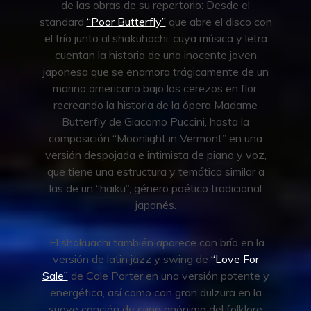
de las obras de su repertorio: Desde el
standard
“Poor Butterfly”
que abre el disco con
el trío junto al shakuhachi, cuya música y letra
cuentan la historia de una inocente joven
japonesa que se enamora trágicamente de un
marino americano bajo los cerezos en flor,
recreando la historia de la ópera Madame
Butterfly de Giacomo Puccini, hasta la
composición “Moonlight in Vermont” en una
versión despojada e intimista de piano y voz,
que tiene una estructura y temática similar a
las de un “haiku”, género poético tradicional
japonés.
El shakuachi también aparece con brío en la
versión de latin jazz y swing de
“Love For
Sale”
de Cole Porter en una versión potente y
energética, así como con gran dulzura en la
suave canción de cuna anónima del folklore