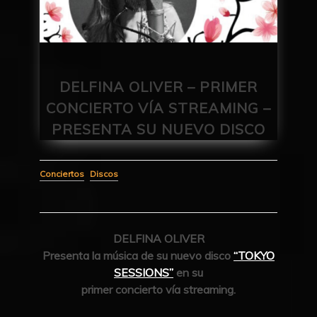
DELFINA OLIVER – PRIMER
CONCIERTO VÍA STREAMING –
PRESENTA SU NUEVO DISCO
Conciertos
Discos
DELFINA OLIVER
Presenta la música de su nuevo disco
“TOKYO
SESSIONS”
en su
primer concierto vía streaming.