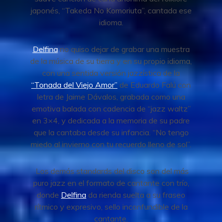
japonés, “Takeda No Komoriuta”, cantada ese
idioma.
Delfina
no quiso dejar de grabar una muestra
de la música de su tierra y en su propio idioma,
con una sentida versión jazzística de la
“Tonada del Viejo Amor”
de Eduardo Falú con
letra de Jaime Dávalos, grabada como una
emotiva balada con cadencia de “jazz waltz”
en 3×4, y dedicada a la memoria de su padre
que la cantaba desde su infancia. “No tengo
miedo al invierno con tu recuerdo lleno de sol”.
Los demás standards del disco son del más
puro jazz en el formato de cantante con trío,
donde
Delfina
da rienda suelta a su fraseo
rítmico y expresivo, sello inconfundible de la
cantante.