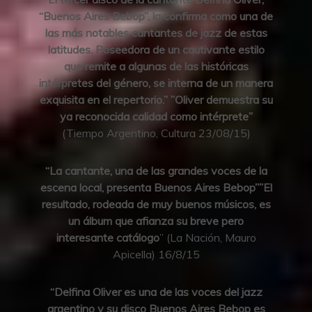
“Buenos Aires Bebop”, la confirma como una de
las más notables cantantes de jazz de estas
latitudes. Poseedora de un cautivante estilo
que remite a algunas de las históricas
intérpretes del género, se interna de un manera
exquisita en el repertorio.” ”Oliver demuestra su
ya reconocida calidad como intérprete”
(Tiempo Argentino, Cultura 23/08/15)
“La cantante, una de las grandes voces de la
escena local, presenta Buenos Aires Bebop””El
resultado, rodeada de muy buenos músicos, es
un álbum que afianza su breve pero
interesante catálogo
” (La Nación, Mauro
Apicella) 16/8/15
“Delfina Oliver es una de las voces del jazz
argentino y su disco Buenos Aires Bebop es