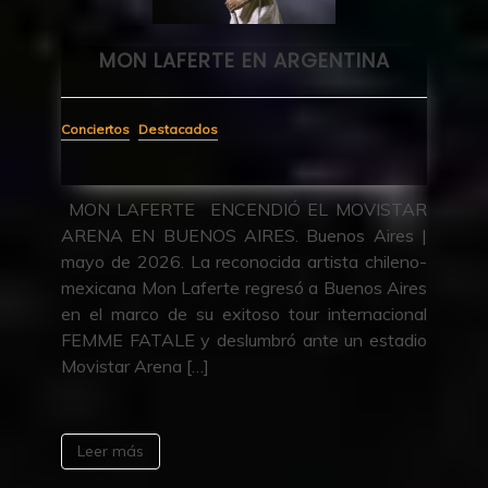
4
MON LAFERTE EN ARGENTINA
A
Conciertos
Destacados
Conc
MON LAFERTE ENCENDIÓ EL MOVISTAR
ARENA EN BUENOS AIRES. Buenos Aires |
rdo
UN
mayo de 2026. La reconocida artista chileno-
a en
Arj
mexicana Mon Laferte regresó a Buenos Aires
 13
vi
en el marco de su exitoso tour internacional
a y
pr
FEMME FATALE y deslumbró ante un estadio
, el
anu
Movistar Arena […]
pró
Leer más
L