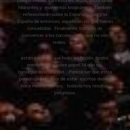
competencias, confesiones, rezos, situaciones
hilarantes y momentos tragicómico. También
reflexionarán sobre la España actual y la
España de entonces, aquella en las que fueron
concebidas. Finalmente, tratarán de
convencer a los carceleros de que no son
reales, que
están escritas, que todo es ficción, teatro,
mentira, tinta sobre papel. Ni aún así,
conseguirán la libertad. Parece ser que estos
personajes, a pesar de estar escritos desde
hace mucho tiempo, todavía hoy resultan
peligrosos.