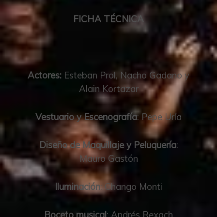
FICHA TÉCNICA
Actores:
Esteban Prol, Nacho Gadano y
Alain Kortazar
Vestuario y Escenografía
: Pepe Uría
Diseño de Maquillaje y Peluquería
:
Mauro Gastón
Iluminación
: Chango Monti
Boceto musical
: Andrés Rexach