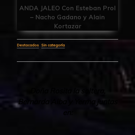
ANDA JALEO Con Esteban Prol
– Nacho Gadano y Alain
Kortazar
Destacados
Sin categoría
Doña Rosita la soltera,
Bernarda Alba y Yerma juntas
en: