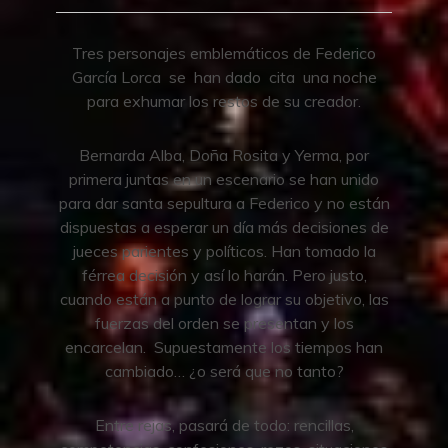
Tres personajes emblemáticos de Federico
García Lorca se han dado cita una noche
para exhumar los restos de su creador.
Bernarda Alba, Doña Rosita y Yerma, por
primera juntas en un escenario se han unido
para dar santa sepultura a Federico y no están
dispuestas a esperar un día más decisiones de
jueces parientes y políticos. Han tomado la
férrea decisión y así lo harán. Pero justo,
cuando están a punto de lograr su objetivo, las
fuerzas del orden se presentan y los
encarcelan. Supuestamente los tiempos han
cambiado… ¿o será que no tanto?
Entre rejas, pasará de todo: rencillas,