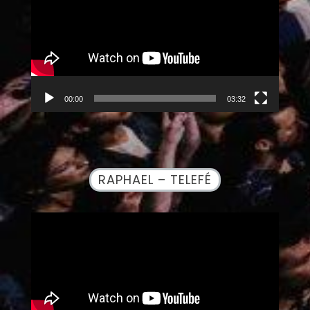
vídeo
00:00
03:32
RAPHAEL – TELEFÉ
Reproductor
de
vídeo