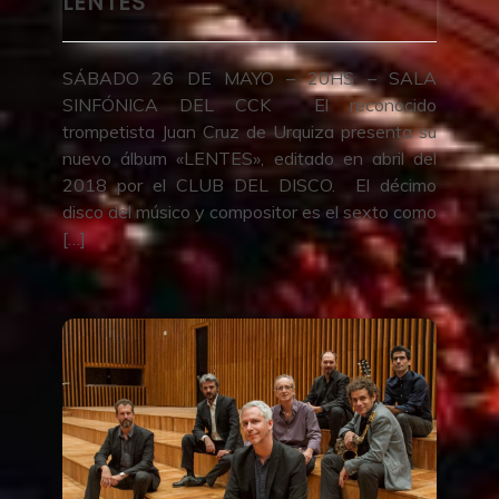
LENTES
SÁBADO 26 DE MAYO – 20HS – SALA
SINFÓNICA DEL CCK El reconocido
trompetista Juan Cruz de Urquiza presenta su
nuevo álbum «LENTES», editado en abril del
2018 por el CLUB DEL DISCO. El décimo
disco del músico y compositor es el sexto como
[…]