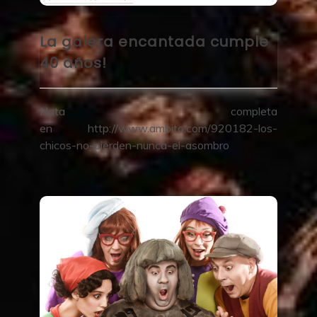
La galera encantada cumple
40 años!
Nota completa
en http://www.ambito.com/920182-los-
chicos-no-pierden-nunca-el-asombro