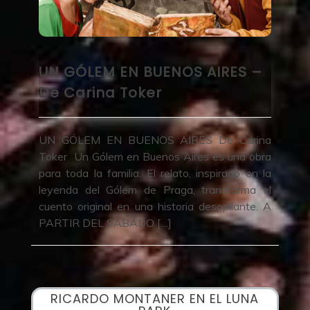
UN GÓLEM EN BUENOS AIRES –
De Carina Toker
UN GÓLEM EN BUENOS AIRES De Carina
Toker Un Gólem en Buenos Aires es una obra
para toda la familia. El relato, inspirado en la
leyenda del Gólem de Praga, transforma el
cuento original en una historia desopilante. A
PARTIR DEL SÁBADO […]
RICARDO MONTANER EN EL LUNA