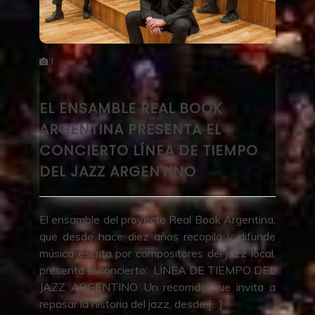
1
EL ENSAMBLE REAL BOOK
ARGENTINA PRESENTA EL
CONCIERTO LÍNEA DE TIEMPO
DEL JAZZ ARGENTINO
El ensamble del proyecto Real Book Argentina,
que desde hace diez años recopila y difunde
música escrita por compositores del jazz local,
presenta el concierto: LÍNEA DE TIEMPO DEL
JAZZ ARGENTINO Un recorrido que invita a
repasar la historia del jazz, desde […]