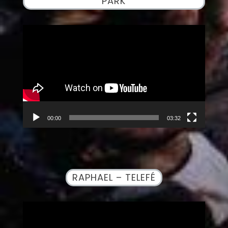
PARK
Reproductor
de
vídeo
00:00
03:32
RAPHAEL – TELEFÉ
Reproductor
de