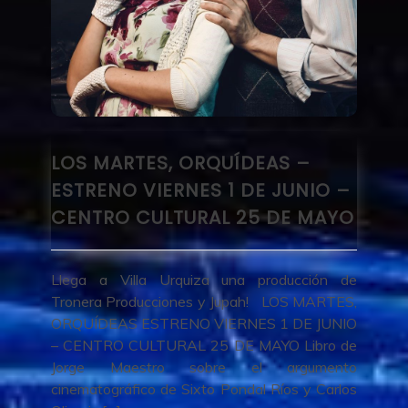
LOS MARTES, ORQUÍDEAS –
ESTRENO VIERNES 1 DE JUNIO –
CENTRO CULTURAL 25 DE MAYO
Llega a Villa Urquiza una producción de
Tronera Producciones y Jupah! LOS MARTES,
ORQUÍDEAS ESTRENO VIERNES 1 DE JUNIO
– CENTRO CULTURAL 25 DE MAYO Libro de
Jorge Maestro sobre el argumento
cinematográfico de Sixto Pondal Ríos y Carlos