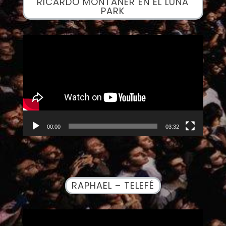
RICARDO MONTANER EN EL LUNA
PARK
Reproductor
de
vídeo
00:00
03:32
RAPHAEL – TELEFÉ
Reproductor